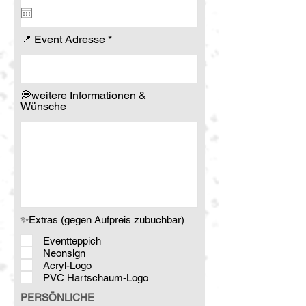
q
u
i
r
📍 Event Adresse
e
d
💭weitere Informationen &
Wünsche
✨Extras (gegen Aufpreis zubuchbar)
Eventteppich
Neonsign
Acryl-Logo
PVC Hartschaum-Logo
PERSÖNLICHE