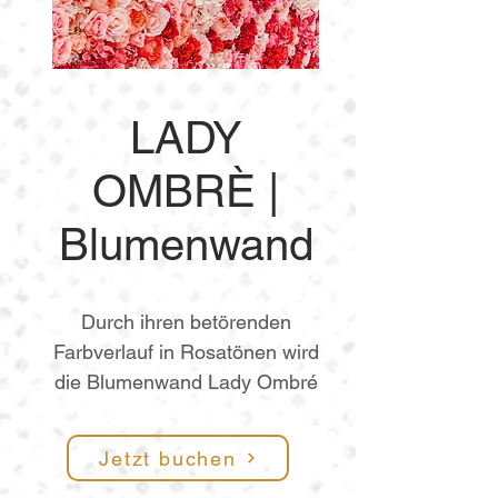
LADY
OMBRÈ |
Blumenwand
Durch ihren betörenden
Farbverlauf in Rosatönen wird
die Blumenwand Lady Ombré
zum Blickfang auf jedem Fest.
Ihre unzähligen
Jetzt buchen
Seidenrosenblüten entführen