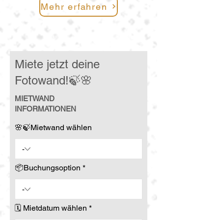
Mehr erfahren
Miete jetzt deine
Fotowand!🍃🌸
MIETWAND
INFORMATIONEN
🌸🍃Mietwand wählen
📦Buchungsoption
r
🗓️ Mietdatum wählen
*
e