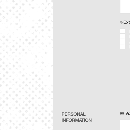
✨Ext
🪪 V
PERSONAL
INFORMATION