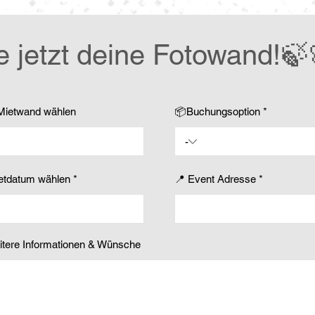
e jetzt deine Fotowand!🍃
Mietwand wählen
📦Buchungsoption
r
ietdatum wählen
*
📍 Event Adresse
e
q
u
i
r
e
itere Informationen & Wünsche
d