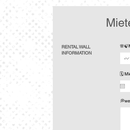
Miet
🌸🍃
RENTAL WALL
INFORMATION
🗓️ M
💭we