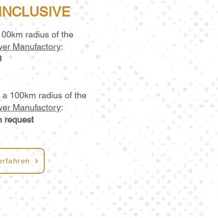
 INCLUSIVE
100km radius of the
ower Manufactory
:
0
 a 100km radius of the
ower Manufactory
:
n request
erfahren