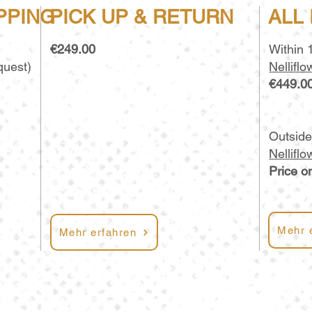
PPING
PICK UP & RETURN
ALL
€249.00
Within 
quest)
Nellifl
€449.0
Outside
Nellifl
Price o
Mehr 
Mehr erfahren