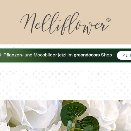
 Pflanzen- und Moosbilder jetzt im
greendecors
Shop
ZU