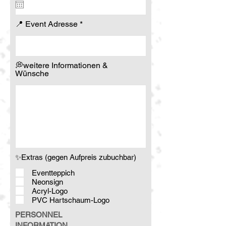
u
i
r
📍 Event Adresse
e
d
💭weitere Informationen &
Wünsche
✨Extras (gegen Aufpreis zubuchbar)
Eventteppich
Neonsign
Acryl-Logo
PVC Hartschaum-Logo
PERSONNEL
INFORMATION