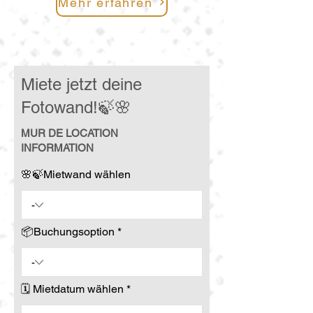
Mehr erfahren
Miete jetzt deine
Fotowand!🍃🌸
MUR DE LOCATION
INFORMATION
🌸🍃Mietwand wählen
📦Buchungsoption
r
🗓️ Mietdatum wählen
*
e
q