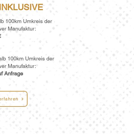
 INKLUSIVE
alb 100km Umkreis der
ower Man
ufaktur:
€
alb 100km
Umkreis der
ower M
anufaktur:
uf A
nfrage
erfahren