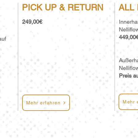
PICK UP & RETURN
ALL
249,00€
Innerh
Nellifl
449
,00
auf
Außerh
Nellifl
Preis a
Mehr 
Mehr erfahren