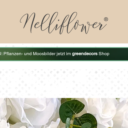
 Pflanzen- und Moosbilder jetzt im
greendecors
Shop
ZU