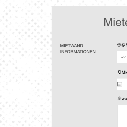
Miet
🌸🍃
MIETWAND
INFORMATIONEN
🗓️ M
💭we