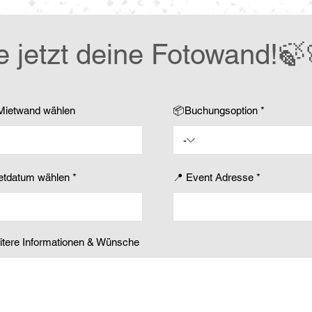
e jetzt deine Fotowand!🍃
Mietwand wählen
📦Buchungsoption
r
ietdatum wählen
*
📍 Event Adresse
e
q
u
i
r
e
itere Informationen & Wünsche
d