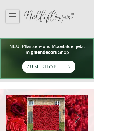
NEU: Pflanzen- und Moosbilder jetzt
im
greendecors
Shop
ZUM SHOP